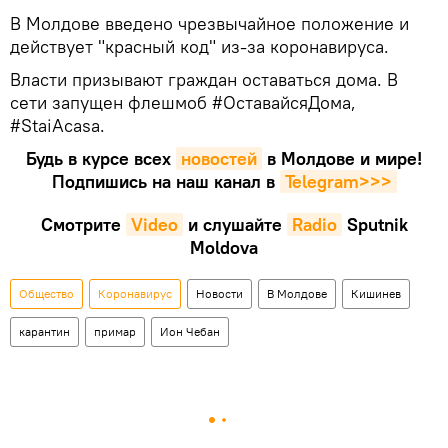
В Молдове введено чрезвычайное положение и
действует "красный код" из-за коронавируса.
Власти призывают граждан оставаться дома. В
сети запущен флешмоб #ОставайсяДома,
#StaiAcasa.
Будь в курсе всех
новостей
в Молдове и мире!
Подпишись на наш канал в
Telegram>>>
Смотрите
Video
и слушайте
Radio
Sputnik
Moldova
Общество
Коронавирус
Новости
В Молдове
Кишинев
карантин
примар
Ион Чебан