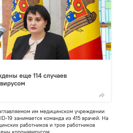
дены еще 114 случаев
авирусом
озглавляемом им медицинском учреждении
D-19 занимается команда из 415 врачей. На
инских работников и трое работников
жены коронавирусом.