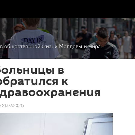
т в общественной жизни Молдовы и мира.
больницы в
братился к
здравоохранения
0 21.07.2021
)