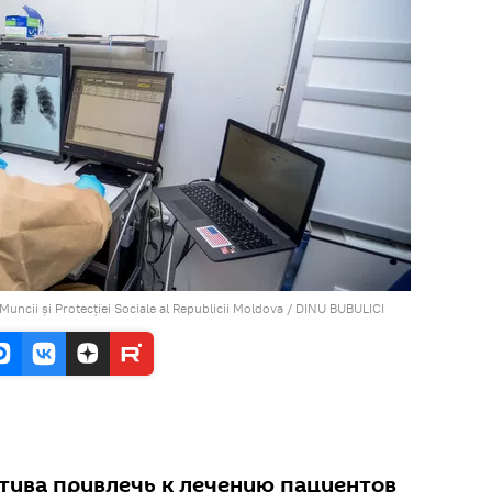
 Muncii și Protecției Sociale al Republicii Moldova / DINU BUBULICI
тива привлечь к лечению пациентов