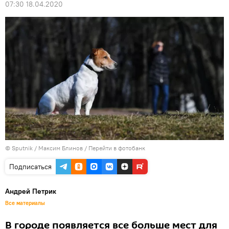
07:30 18.04.2020
© Sputnik / Максим Блинов
/
Перейти в фотобанк
Подписаться
Андрей Петрик
Все материалы
В городе появляется все больше мест для