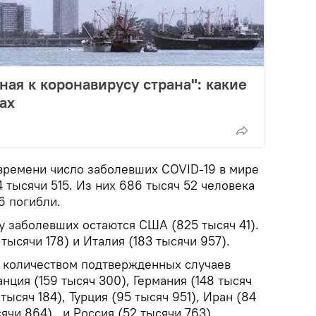
ная к коронавирусу страна": какие
ах
времени число заболевших COVID-19 в мире
 тысячи 515. Из них 686 тысяч 52 человека
6 погибли.
у заболевших остаются США (825 тысяч 41).
тысячи 178) и Италия (183 тысячи 957).
м количеством подтвержденных случаев
нция (159 тысяч 300), Германия (148 тысяч
тысяч 184), Турция (95 тысяч 951), Иран (84
ячи 864), и Россия (52 тысячи 763).