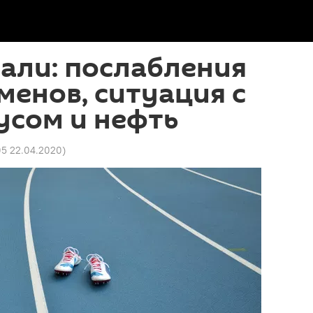
пали: послабления
менов, ситуация с
усом и нефть
05 22.04.2020
)