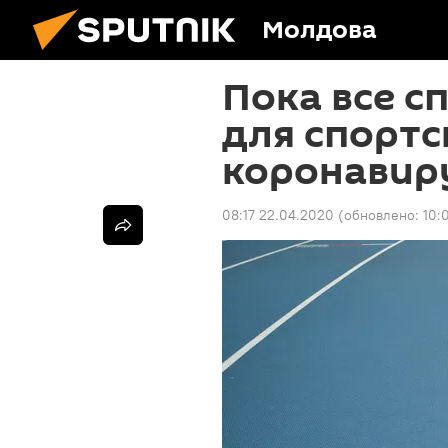
Молдова
Пока все с
для спортс
коронавир
08:17 22.04.2020
(обновлено:
10: