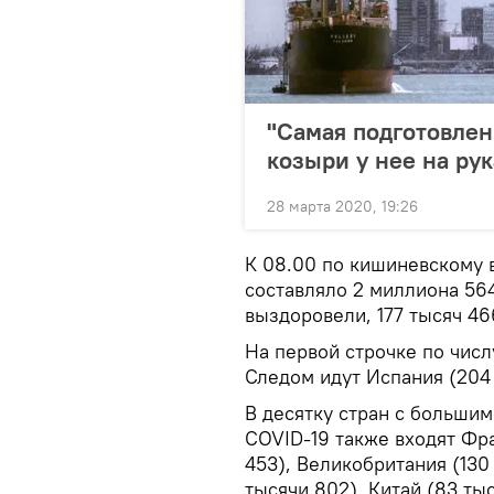
"Самая подготовлен
козыри у нее на рук
28 марта 2020, 19:26
К 08.00 по кишиневскому 
составляло 2 миллиона 564
выздоровели, 177 тысяч 46
На первой строчке по числ
Следом идут Испания (204 
В десятку стран с больши
COVID-19 также входят Фра
453), Великобритания (130 
тысячи 802), Китай (83 тыс