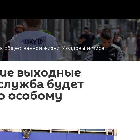
т в общественной жизни Молдовы и мира.
ие выходные
служба будет
о особому