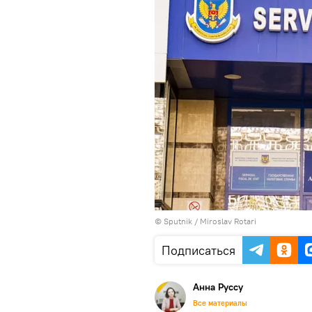
© Sputnik / Miroslav Rotari
Подписаться
Анна Руссу
Все материалы