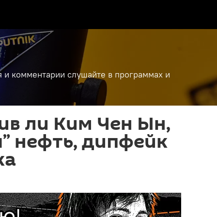
я и комментарии слушайте в программах и
ив ли Ким Чен Ын,
” нефть, дипфейк
ка