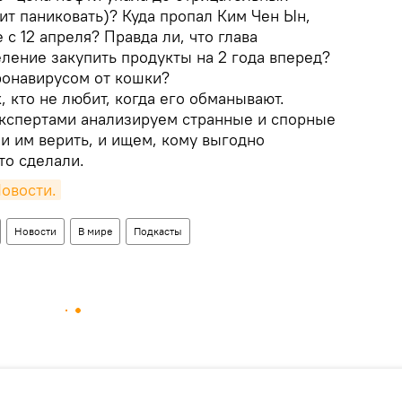
оит паниковать)? Куда пропал Ким Чен Ын,
 с 12 апреля? Правда ли, что глава
ление закупить продукты на 2 года вперед?
ронавирусом от кошки?
, кто не любит, когда его обманывают.
кспертами анализируем странные и спорные
ли им верить, и ищем, кому выгодно
то сделали.
овости.
Новости
В мире
Подкасты