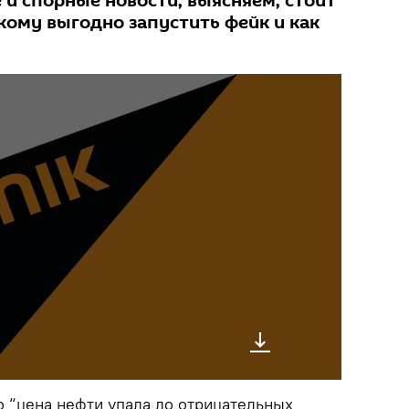
 и спорные новости, выясняем, стоит
 кому выгодно запустить фейк и как
о “цена нефти упала до отрицательных