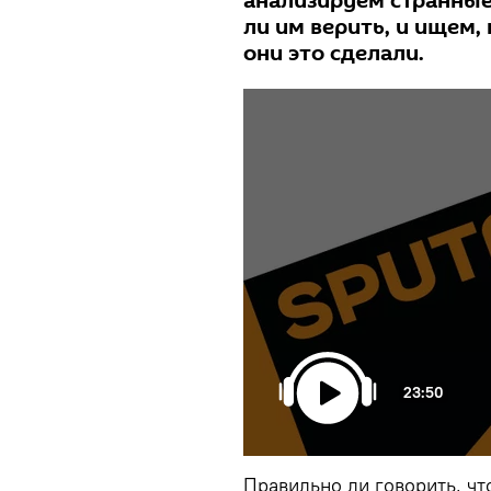
анализируем странные
ли им верить, и ищем,
они это сделали.
23:50
Правильно ли говорить, чт