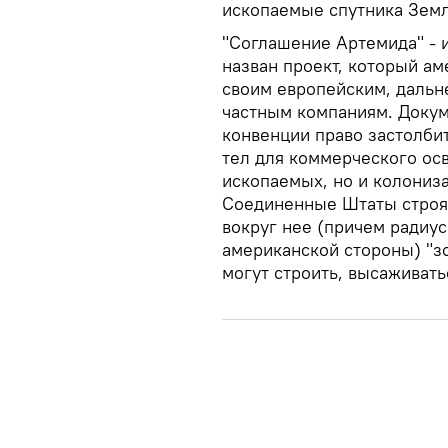
ископаемые спутника Земл
"Соглашение Артемида" - и
назван проект, который а
своим европейским, дальн
частным компаниям. Докум
конвенции право застолбит
тел для коммерческого ос
ископаемых, но и колониз
Соединенные Штаты строят
вокруг нее (причем радиус
американской стороны) "зо
могут строить, высаживать