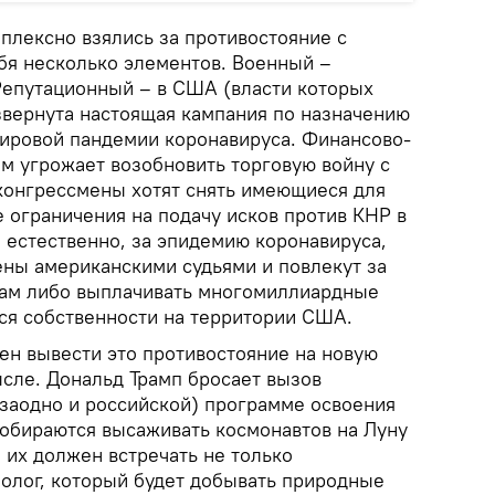
плексно взялись за противостояние с
ебя несколько элементов. Военный –
Репутационный – в США (власти которых
вернута настоящая кампания по назначению
ировой пандемии коронавируса. Финансово-
м угрожает возобновить торговую войну с
конгрессмены хотят снять имеющиеся для
ограничения на подачу исков против КНР в
 естественно, за эпидемию коронавируса,
ены американскими судьями и повлекут за
цам либо выплачивать многомиллиардные
ся собственности на территории США.
ен вывести это противостояние на новую
ысле. Дональд Трамп бросает вызов
 заодно и российской) программе освоения
собираются высаживать космонавтов на Луну
, их должен встречать не только
еолог, который будет добывать природные