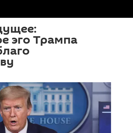
дущее:
е эго Трампа
благо
тву