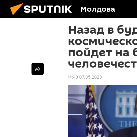
Молдова
Назад в бу
космическо
пойдет на 
человечес
14:43 07.05.2020