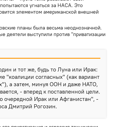
попытаются угнаться за НАСА. Это
новится элементом американской внешней
повские планы была весьма неоднозначной.
ые деятели выступили против "приватизации
дин и тот же, будь то Луна или Ирак:
е "коалиции согласных" (как вариант
"), а затем, минуя ООН и даже НАТО,
вается, - вперед к поставленной цели.
го очередной Ирак или Афганистан", -
оса Дмитрий Рогозин.
 эта приватизация и агрессия технически