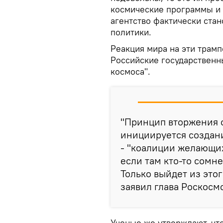
космические программы и 
агентство фактически ста
политики.
Реакция мира на эти трам
Российские государственн
космоса".
"Принцип вторжения о
инициируется создани
- "коалиции желающих
если там кто-то сомне
Только выйдет из это
заявил глава Роскосм
Ученые же утверждают, что