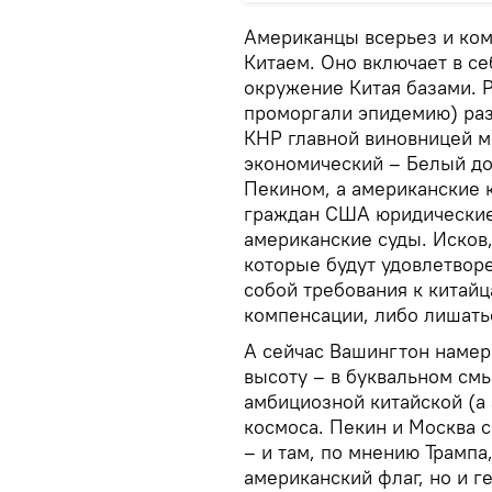
Американцы всерьез и ком
Китаем. Оно включает в с
окружение Китая базами. 
проморгали эпидемию) раз
КНР главной виновницей м
экономический – Белый до
Пекином, а американские 
граждан США юридические 
американские суды. Исков,
которые будут удовлетвор
собой требования к китай
компенсации, либо лишать
А сейчас Вашингтон намер
высоту – в буквальном см
амбициозной китайской (а
космоса. Пекин и Москва 
– и там, по мнению Трампа
американский флаг, но и г