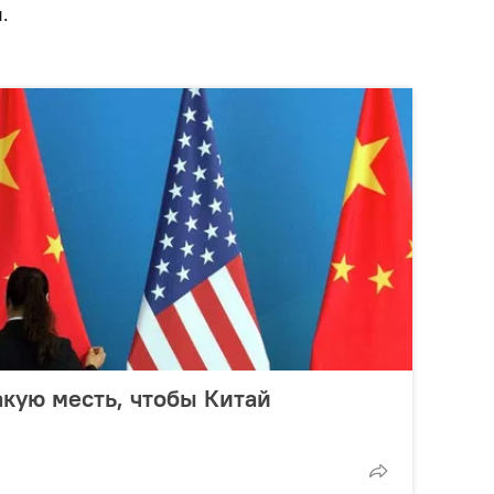
ы.
кую месть, чтобы Китай
и