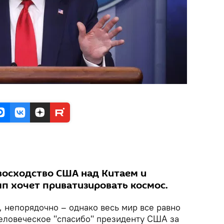
восходство США над Китаем и
мп хочет приватизировать космос.
 непорядочно – однако весь мир все равно
еловеческое "спасибо" президенту США за