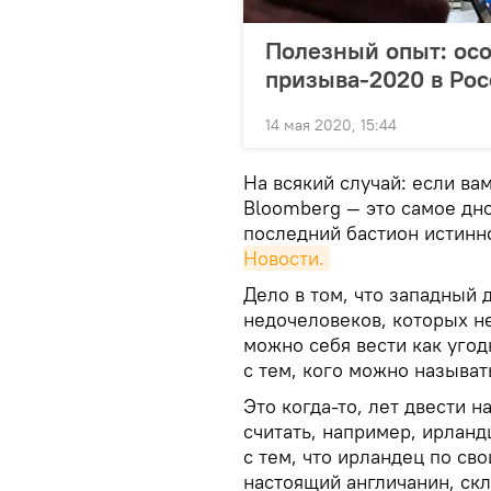
Полезный опыт: ос
призыва-2020 в Ро
14 мая 2020, 15:44
На всякий случай: если ва
Bloomberg — это самое дно 
последний бастион истинн
Новости.
Дело в том, что западный 
недочеловеков, которых н
можно себя вести как угод
с тем, кого можно называ
Это когда-то, лет двести 
считать, например, ирлан
с тем, что ирландец по св
настоящий англичанин, скл