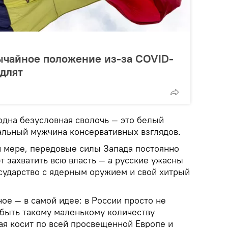
ычайное положение из-за COVID-
одлят
одна безусловная сволочь — это белый
альный мужчина консервативных взглядов.
й мере, передовые силы Запада постоянно
т захватить всю власть — а русские ужасны
государство с ядерным оружием и свой хитрый
ное — в самой идее: в России просто не
 быть такому маленькому количеству
ая косит по всей просвещенной Европе и