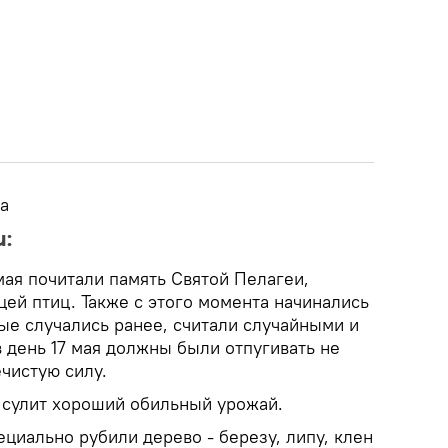
та
:
мая почитали память Святой Пелагеи,
цей птиц. Также с этого момента начинались
рые случались ранее, считали случайными и
 день 17 мая должны были отпугивать не
ечистую силу.
 сулит хороший обильный урожай.
ециально рубили дерево - березу, липу, клен