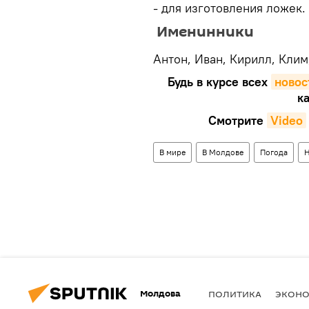
- для изготовления ложек.
Именинники
Антон, Иван, Кирилл, Клим
Будь в курсе всех
новос
ка
Смотрите
Video
В мире
В Молдове
Погода
Н
Молдова
ПОЛИТИКА
ЭКОН