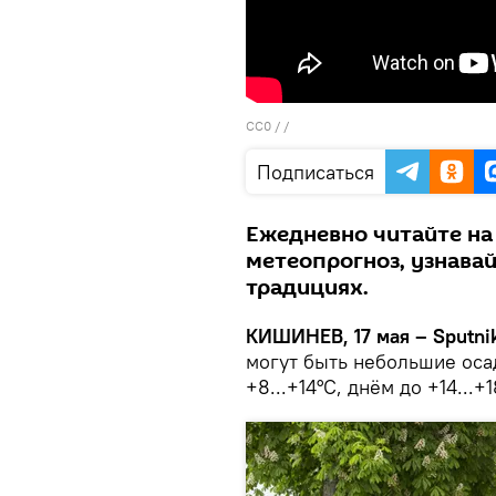
CC0
/ /
Подписаться
Ежедневно читайте на
метеопрогноз, узнава
традициях.
КИШИНЕВ, 17 мая – Sputnik
могут быть небольшие осад
+8...+14°C, днём до +14...+1