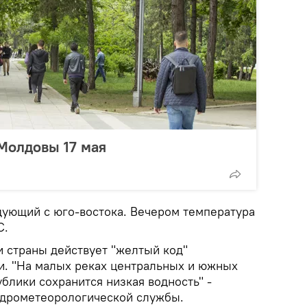
Молдовы 17 мая
дующий с юго-востока. Вечером температура
°C.
и страны действует "желтый код"
и. "На малых реках центральных и южных
блики сохранится низкая водность" -
идрометеорологической службы.