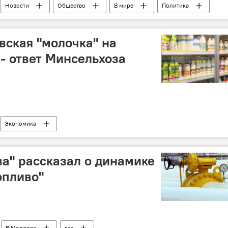
Новости
Общество
В мире
Политика
вская "молочка" на
- ответ Минсельхоза
Экономика
за" рассказал о динамике
опливо"
В Молдове
газ