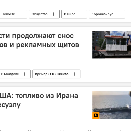
Новости
Общество
В мире
Коронавирус
сти продолжают снос
ов и рекламных щитов
В Молдове
примэрия Кишинева
ША: топливо из Ирана
есуэлу