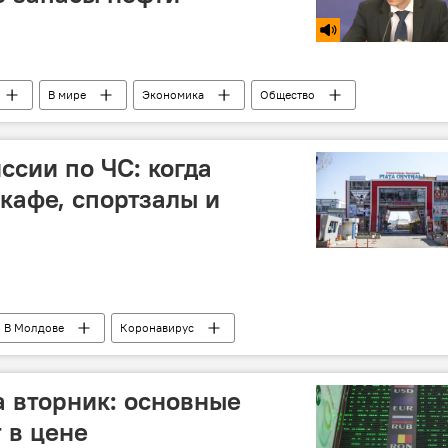
В мире
Экономика
Общество
сии по ЧС: когда
 кафе, спортзалы и
В Молдове
Коронавирус
 вторник: основные
 в цене