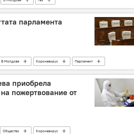
утата парламента
В Молдове
Коронавирус
Парламент
ва приобрела
на пожертвование от
Общество
Коронавирус