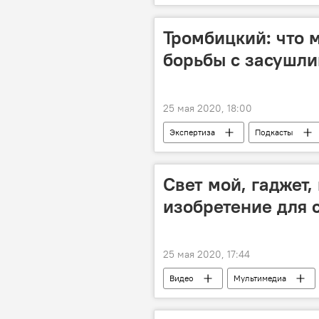
Тромбицкий: что 
борьбы с засушли
25 мая 2020, 18:00
Экспертиза
Подкасты
Общество
Новости
Свет мой, гаджет,
изобретение для 
25 мая 2020, 17:44
Видео
Мультимедиа
Коронавирус