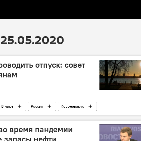
25.05.2020
роводить отпуск: совет
янам
В мире
Россия
Коронавирус
во время пандемии
е запасы нефти