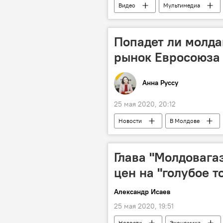
Видео
Мультимедиа
Экономика
Попадет ли молда
рынок Евросоюза 
Анна Руссу
25 мая 2020, 20:12
Новости
В Молдове
Глава "Молдовага
цен на "голубое т
Александр Исаев
25 мая 2020, 19:51
Новости
Экономика