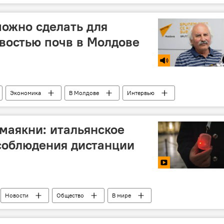
можно сделать для
востью почв в Молдове
Экономика
В Молдове
Интервью
 маякни: итальянское
соблюдения дистанции
Новости
Общество
В мире