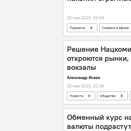
25 мая 2020, 23:03
Подкасты
Сказано в эфире
Новости
Коронавирус
Решение Нацкомис
откроются рынки,
вокзалы
Александр Исаев
25 мая 2020, 22:36
Новости
Общество
Обменный курс на
валюты подрастут