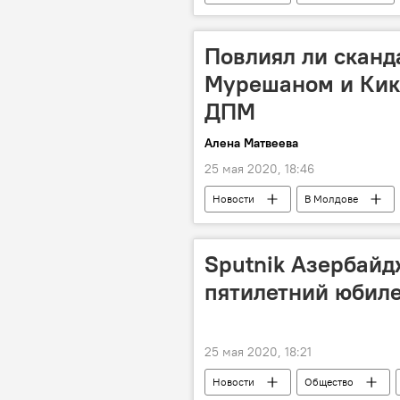
Повлиял ли сканд
Мурешаном и Кик
ДПМ
Алена Матвеева
25 мая 2020, 18:46
Новости
В Молдове
Sputnik Азербайд
пятилетний юбил
25 мая 2020, 18:21
Новости
Общество