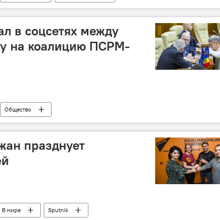
ал в соцсетях между
у на коалицию ПСРМ-
Общество
жан празднует
ей
В мире
Sputnik