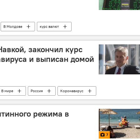
В Молдове
курс валют
Навкой, закончил курс
авируса и выписан домой
В мире
Россия
Коронавирус
нтинного режима в
7