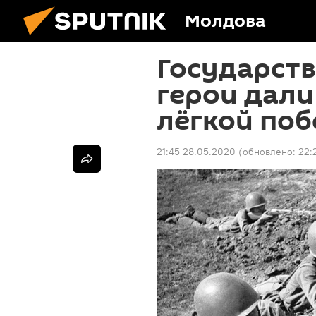
Молдова
Государств
герои дали
лёгкой поб
21:45 28.05.2020
(обновлено:
22: