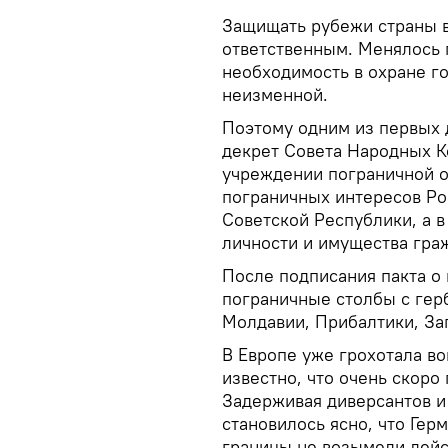
Защищать рубежи страны в
ответственным. Менялось г
необходимость в охране г
неизменной.
Поэтому одним из первых 
декрет Совета Народных Ко
учреждении пограничной о
пограничных интересов Р
Советской Республики, а 
личности и имущества гра
После подписания пакта о
пограничные столбы с гер
Молдавии, Прибалтики, За
В Европе уже грохотала в
известно, что очень скоро
Задерживая диверсантов и
становилось ясно, что Гер
границы не возымели дейст