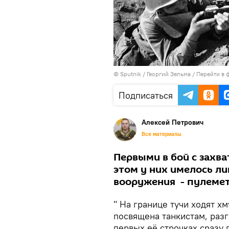
© Sputnik / Георгий Зельма
/
Перейти в 
Подписаться
Алексей Петрович
Все материалы
Первыми в бой с захв
этом у них имелось ли
вооружения - пулемет
" На границе тучи ходят х
посвящена танкистам, раз
первых её строчках сразу 