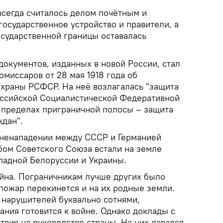
сегда считалось делом почётным и
осударственное устройство и правители, а
осударственной границы оставалась
документов, изданных в новой России, стал
миссаров от 28 мая 1918 года об
храны РСФСР. На неё возлагалась "защита
оссийской Социалистической Федеративной
в пределах приграничной полосы – защита
ждан".
 ненападении между СССР и Германией
бом Советского Союза встали на земле
падной Белоруссии и Украины.
ойна. Пограничникам лучше других было
 пожар перекинется и на их родные земли.
 нарушителей буквально сотнями,
мания готовится к войне. Однако доклады с
вия на руководство страны. На них давался