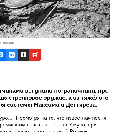
фотобанк
атчиками вступили пограничники, при
шь стрелковое оружие, а из тяжёлого
ы системы Максима и Дегтярева.
муро…" Несмотря на то, что известная песня
громившим врага на берегах Амура, при
представляется он - часовой Родины,