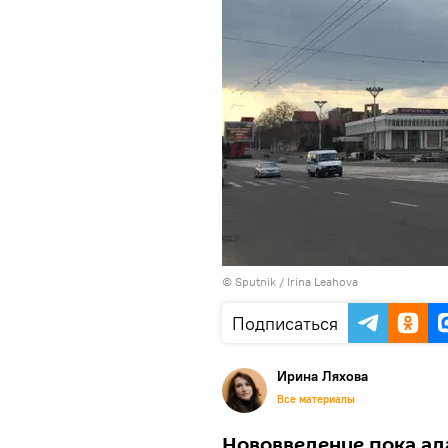
© Sputnik / Irina Leahova
Подписаться
Ирина Ляхова
Все материалы
Нововведение пока ад