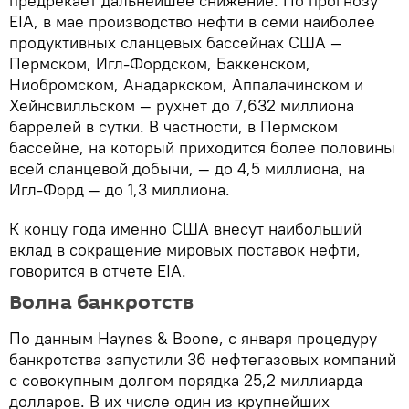
предрекает дальнейшее снижение. По прогнозу
EIA, в мае производство нефти в семи наиболее
продуктивных сланцевых бассейнах США —
Пермском, Игл-Фордском, Баккенском,
Ниобромском, Анадаркском, Аппалачинском и
Хейнсвилльском — рухнет до 7,632 миллиона
баррелей в сутки. В частности, в Пермском
бассейне, на который приходится более половины
всей сланцевой добычи, — до 4,5 миллиона, на
Игл-Форд — до 1,3 миллиона.
К концу года именно США внесут наибольший
вклад в сокращение мировых поставок нефти,
говорится в отчете EIA.
Волна банкротств
По данным Haynes & Boone, с января процедуру
банкротства запустили 36 нефтегазовых компаний
с совокупным долгом порядка 25,2 миллиарда
долларов. В их числе один из крупнейших