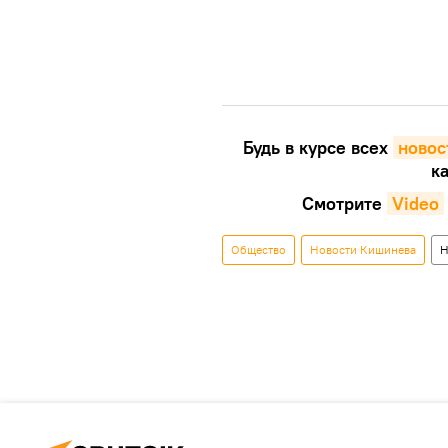
Будь в курсе всех
новос
ка
Смотрите
Video
Общество
Новости Кишинева
Н