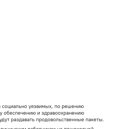
я социально уязвимых, по решению
му обеспечению и здравоохранению
дут раздавать продовольственные пакеты.
едицинским работникам на пешеходной