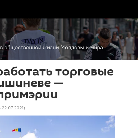
т в общественной жизни Молдовы и мира.
работать торговые
Кишиневе —
 примэрии
6 22.07.2021
)