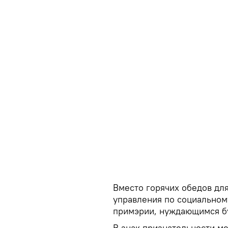
Вместо горячих обедов дл
управления по социально
примэрии, нуждающимся бу
В знак признательности м