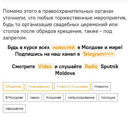
Помимо этого в правоохранительных органах
уточнили, что любые торжественные мероприятия,
будь то организация свадебных церемоний или
столов после обрядов крещения, также - под
запретом.
Будь в курсе всех
новостей
в Молдове и мире!
Подпишись на наш канал в
Telegram>>>
Смотрите
Video
и слушайте
Radio
Sputnik
Moldova
Общество
Коронавирус
Новости Кишинева
Новости
В Молдове
парки
Кишинев
патрулирование
полиция
нарушение