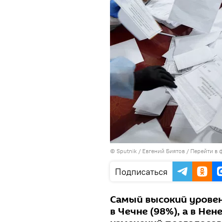
© Sputnik / Евгений Биятов
/
Перейти в 
Подписаться
Самый высокий уровен
в Чечне (98%), а в Не