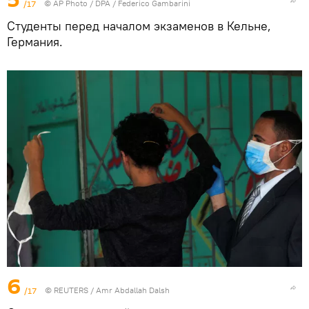
/17
© AP Photo / DPA / Federico Gambarini
Студенты перед началом экзаменов в Кельне,
Германия.
6
/17
©
REUTERS
/ Amr Abdallah Dalsh