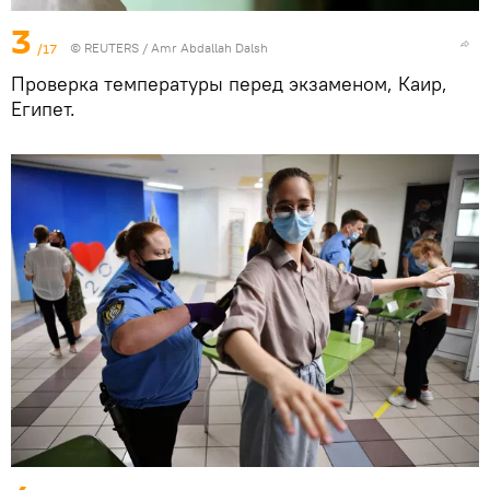
3
/17
©
REUTERS
/ Amr Abdallah Dalsh
Проверка температуры перед экзаменом, Каир,
Египет.