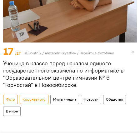
17
/17
© Sputnik / Alexandr Kryazhev
/
Перейти в фотобанк
Ученица в классе перед началом единого
государственного экзамена по информатике в
"Образовательном центре гимназии № 6
"Горностай" в Новосибирске.
Фото
Коронавирус
Мультимедиа
Новости
Общество
В мире