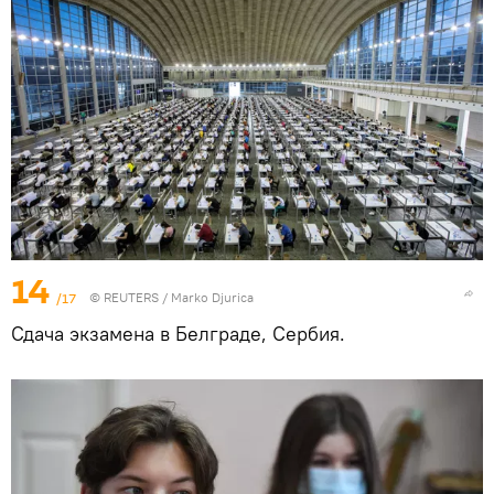
14
/17
©
REUTERS
/ Marko Djurica
Сдача экзамена в Белграде, Сербия.