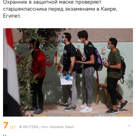
Охранник в защитной маске проверяет
старшеклассника перед экзаменами в Каире,
Египет.
7
/17
©
REUTERS
/ Amr Abdallah Dalsh