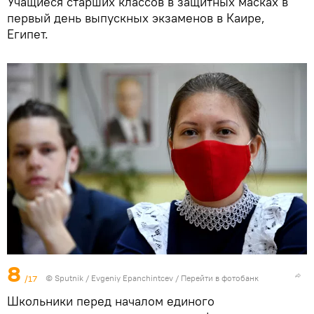
Учащиеся старших классов в защитных масках в
первый день выпускных экзаменов в Каире,
Египет.
8
/17
© Sputnik / Evgeniy Epanchintcev
/
Перейти в фотобанк
Школьники перед началом единого