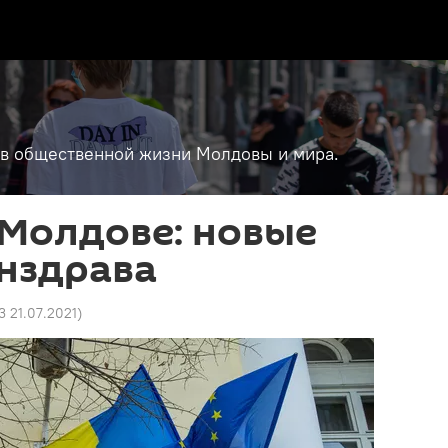
т в общественной жизни Молдовы и мира.
 Молдове: новые
нздрава
23 21.07.2021
)