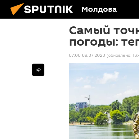
Молдова
Самый точ
погоды: те
07:00 09.07.2020
(обновлено:
16