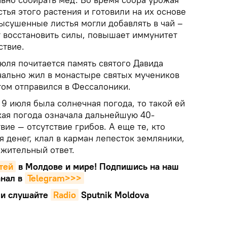
тья этого растения и готовили на их основе
высушенные листья могли добавлять в чай –
т восстановить силы, повышает иммунитет
ствие.
юля почитается память святого Давида
чально жил в монастыре святых мучеников
том отправился в Фессалоники.
9 июля была солнечная погода, то такой ей
кая погода означала дальнейшую 40-
вие — отсутствие грибов. А еще те, кто
 денег, клал в карман лепесток земляники,
ожительный ответ.
тей
в Молдове и мире! Подпишись на наш
нал в
Telegram>>>
и слушайте
Radio
Sputnik Moldova