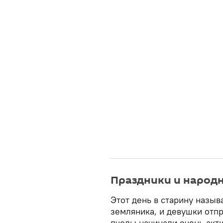
Праздники и народ
Этот день в старину назы
земляника, и девушки отпр
пчелы начинали очень акт