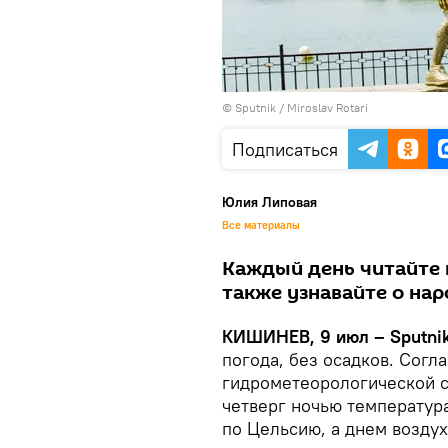
© Sputnik / Miroslav Rotari
Подписаться
Юлия Липовая
Все материалы
Каждый день читайте н
также узнавайте о на
КИШИНЕВ, 9 июл – Sputni
погода, без осадков. Согл
гидрометеорологической с
четверг ночью температура
по Цельсию, а днем воздух