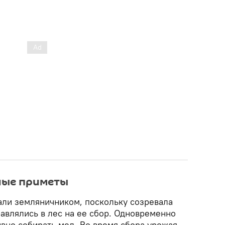
ные приметы
вали земляничником, поскольку созревала
авлялись в лес на ее сбор. Одновременно
ивно собирать мед. Во время сбора урожая