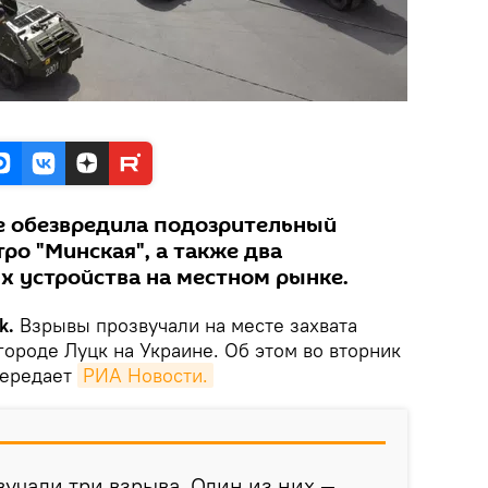
е обезвредила подозрительный
ро "Минская", а также два
 устройства на местном рынке.
k.
Взрывы прозвучали на месте захвата
городе Луцк на Украине. Об этом во вторник
передает
РИА Новости.
вучали три взрыва. Один из них —