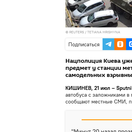
©
REUTERS
/ TETIANA HRISHYNA
Подписаться
Нацполиция Киева уж
предмет у станции мет
самодельных взрывных
КИШИНЕВ, 21 июл – Sputni
автобуса с заложниками в 
сообщают местные СМИ, 
"Минут 20 назад проз