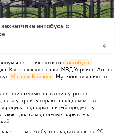
захватчика автобуса с
ке
о злоумышленник захватил
 автобус с 
ка. Как рассказал глава МВД Украины Антон
овут
Максим Кривош
. Мужчина заявляет о
уре, при штурме захватчик угрожает
, но и устроить теракт в людном месте.
езвредила подозрительный предмет у
 а также два самодельных взрывных
кий".
ахваченном автобусе находится около 20