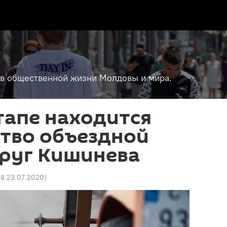
т в общественной жизни Молдовы и мира.
тапе находится
ство объездной
круг Кишинева
48 23.07.2020
)