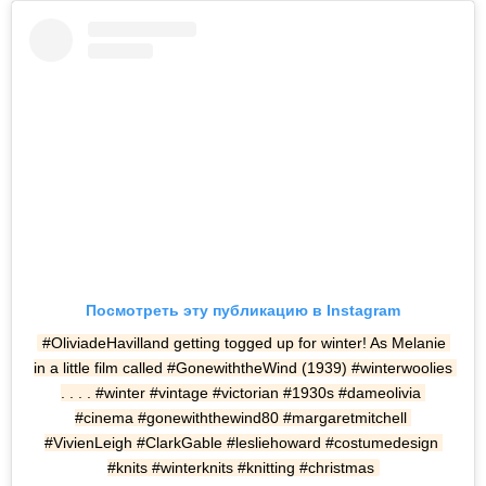
Посмотреть эту публикацию в Instagram
#OliviadeHavilland getting togged up for winter! As Melanie 
in a little film called #GonewiththeWind (1939) #winterwoolies 
. . . . #winter #vintage #victorian #1930s #dameolivia 
#cinema #gonewiththewind80 #margaretmitchell 
#VivienLeigh #ClarkGable #lesliehoward #costumedesign 
#knits #winterknits #knitting #christmas