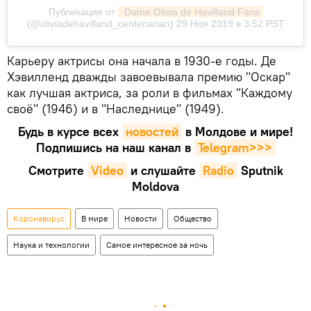
Публикация от
 Dame Olivia de Havilland Fans
(@oliviadehavilland_centenarian)
29 Ноя 2019 в 3:52 PST
Карьеру актрисы она начала в 1930-е годы. Де
Хэвилленд дважды завоевывала премию "Оскар"
как лучшая актриса, за роли в фильмах "Каждому
своё" (1946) и в "Наследнице" (1949).
Будь в курсе всех
новостей
в Молдове и мире!
Подпишись на наш канал в
Telegram>>>
Смотрите
Video
и слушайте
Radio
Sputnik
Moldova
Коронавирус
В мире
Новости
Общество
Наука и технологии
Самое интересное за ночь