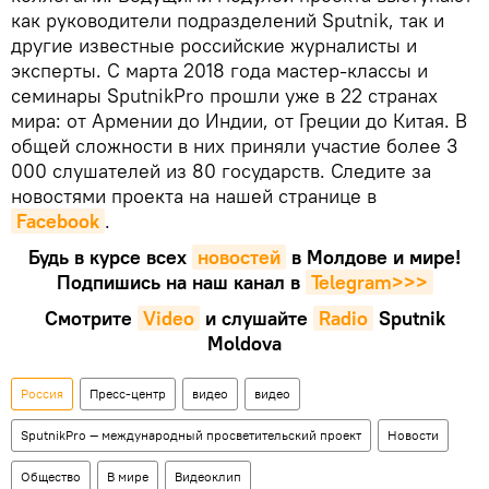
как руководители подразделений Sputnik, так и
другие известные российские журналисты и
эксперты. С марта 2018 года мастер-классы и
семинары SputnikPro прошли уже в 22 странах
мира: от Армении до Индии, от Греции до Китая. В
общей сложности в них приняли участие более 3
000 слушателей из 80 государств. Следите за
новостями проекта на нашей странице в
Facebook
.
Будь в курсе всех
новостей
в Молдове и мире!
Подпишись на наш канал в
Telegram>>>
Смотрите
Video
и слушайте
Radio
Sputnik
Moldova
Россия
Пресс-центр
видео
видео
SputnikPro — международный просветительский проект
Новости
Общество
В мире
Видеоклип