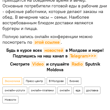
приходится на обеденное время и вечер.
Основные потребители готовой еды в рабочие дни
- офисные работники, которые делают заказы на
обед. В вечерние часы – семьи. Наиболее
востребованным блюдом доставки являются
бургеры и пицца.
Полную запись онлайн конференции можно
посмотреть по
этой ссылке
.
Будь в курсе всех
новостей
в Молдове и мире!
Подпишись на наш канал в
Telegram>>>
Смотрите
Video
и слушайте
Radio
Sputnik
Moldova
Экономика
Пресс-центр
В Молдове
бизнес
онлайн-услуги
онлайн-платежи
онлайн
еда
доставка
Новости