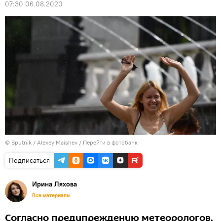
07:30 06.08.2020
© Sputnik / Alexey Maishev
/
Перейти в фотобанк
Подписаться
Ирина Ляхова
Все материалы
Согласно предупреждению метеорологов,