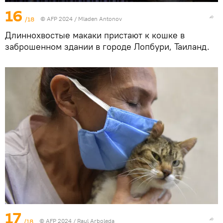
16
/18
© AFP 2024 / Mladen Antonov
Длиннохвостые макаки пристают к кошке в
заброшенном здании в городе Лопбури, Таиланд.
17
/18
© AFP 2024 / Raul Arboleda