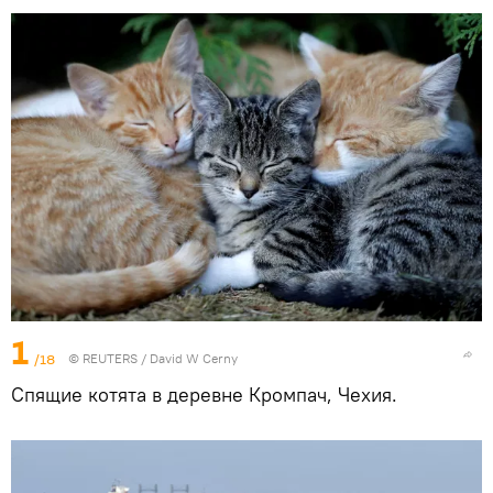
1
/18
©
REUTERS
/ David W Cerny
Спящие котята в деревне Кромпач, Чехия.