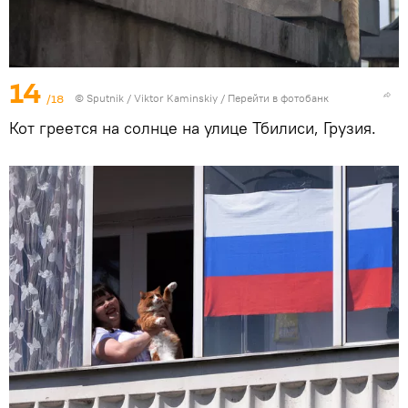
14
/18
© Sputnik / Viktor Kaminskiy
/
Перейти в фотобанк
Кот греется на солнце на улице Тбилиси, Грузия.