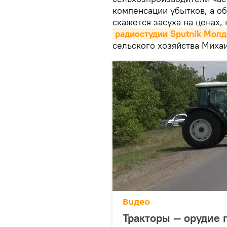
компенсации убытков, а об
скажется засуха на ценах, 
радиостудии Sputnik Молд
сельского хозяйства Миха
Видео
Тракторы — орудие 