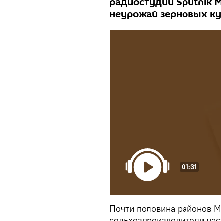
радиостудии Sputnik М
неурожай зерновых кул
01:31
Почти половина районов М
сельхозпроизводители част