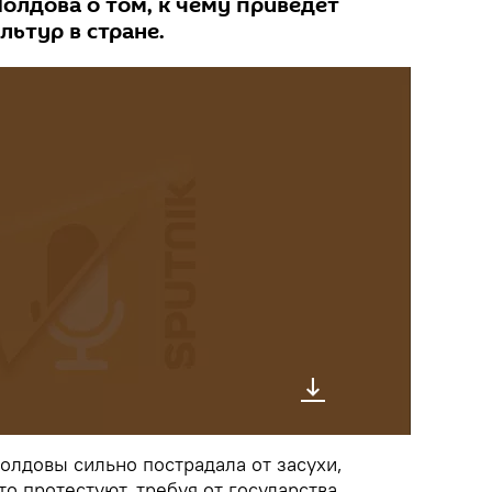
олдова о том, к чему приведет
ьтур в стране.
олдовы сильно пострадала от засухи,
о протестуют, требуя от государства