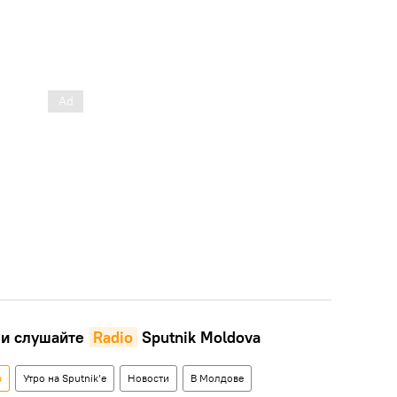
и слушайте
Radio
Sputnik Moldova
а
Утро на Sputnik’e
Новости
В Молдове