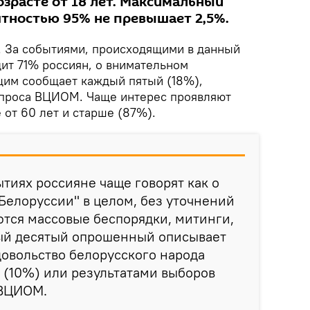
озрасте от 18 лет. Максимальный
ятностью 95% не превышает 2,5%.
. За событиями, происходящими в данный
дит 71% россиян, о внимательном
щим сообщает каждый пятый (18%),
опроса ВЦИОМ. Чаще интерес проявляют
от 60 лет и старше (87%).
тиях россияне чаще говорят как о
Белоруссии" в целом, без уточнений
ются массовые беспорядки, митинги,
дый десятый опрошенный описывает
овольство белорусского народа
 (10%) или результатами выборов
 ВЦИОМ.