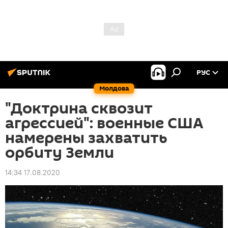
РУС
Молдова
"Доктрина сквозит
агрессией": военные США
намерены захватить
орбиту Земли
14:34 17.08.2020