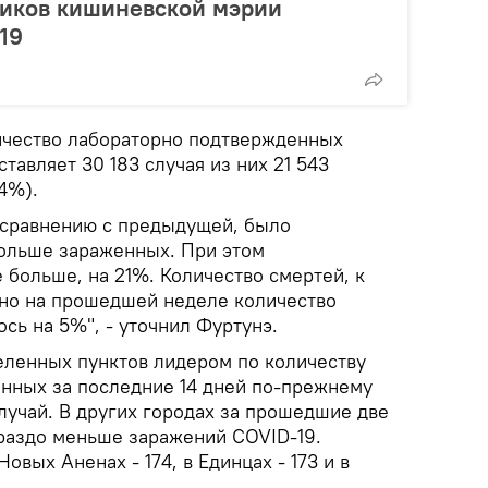
ников кишиневской мэрии
19
ичество лабораторно подтвержденных
тавляет 30 183 случая из них 21 543
4%).
 сравнению с предыдущей, было
ольше зараженных. При этом
 больше, на 21%. Количество смертей, к
 но на прошедшей неделе количество
сь на 5%", - уточнил Фуртунэ.
селенных пунктов лидером по количеству
нных за последние 14 дней по-прежнему
случай. В других городах за прошедшие две
раздо меньше заражений COVID-19.
вых Аненах - 174, в Единцах - 173 и в