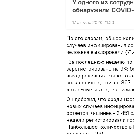
У одного из сотруд
обнаружили COVID-
17 августа 2020, 11:30
По его словам, общее кол
случаев инфицирования сос
человека выздоровели (71,
"За последнюю неделю по
зарегистрировано на 9% б
выздоровевших стало тоже
сожалению, достигло 897,
летальных исходов снизило
Он добавил, что среди на
новых случаев инфицирова
остается Кишинев - 2 451 
недели регистрировали го
Наибольшее количество в Но
Яловенах - 160.