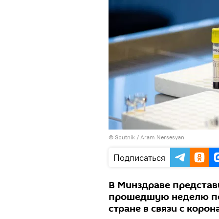
© Sputnik / Aram Nersesyan
Подписаться
В Минздраве предста
прошедшую неделю по
стране в связи с коро