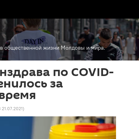
т в общественной жизни Молдовы и мира.
нздрава по COVID-
енилось за
 время
3 21.07.2021
)