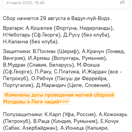
4 марта 2020, 15:44
Сбор начнется 29 августа в Вадул-луй-Водэ .
Вратари: А.Кошелев (Фортуна, Нидерланды),
Н.Чеботарь (Сф.Георге), Д.Русу (без клуба),
Н.Каланча (без клуба).
Защитники: В.Посмак (Шериф), А.Крачун (Гонвед,
Венгрия), И.Армаш (Волунтарь, Румыния),
В.Мудрак (Славия, Беларусь), М.Фокша
(Сф.Георге), П.Раку, С.Платика, И.Жардан (все -
Петрокуб), О.Рябчук (Пасуш де Феррейра,
Португалия), Д.Марандич (Целе, Словения).
Изменены даты проведения матчей сборной 
Молдовы в Лиге наций>>>
Полузащитники: К.Карп (Уфа, Россия), А.Кожокарь
(Петрокуб), В.Раца (Киндия, Румыния), Е.Кочук
(Сабах, Азербайджан), А.Ионица (Кальяри,