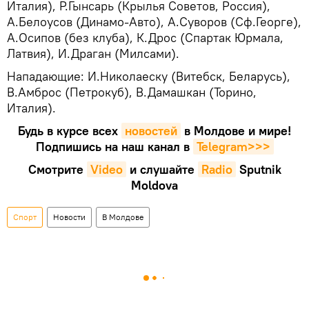
Италия), Р.Гынсарь (Крылья Советов, Россия),
А.Белоусов (Динамо-Авто), А.Суворов (Сф.Георге),
А.Осипов (без клуба), К.Дрос (Спартак Юрмала,
Латвия), И.Драган (Милсами).
Нападающие: И.Николаеску (Витебск, Беларусь),
В.Амброс (Петрокуб), В.Дамашкан (Торино,
Италия).
Будь в курсе всех
новостей
в Молдове и мире!
Подпишись на наш канал в
Telegram>>>
Смотрите
Video
и слушайте
Radio
Sputnik
Moldova
Спорт
Новости
В Молдове