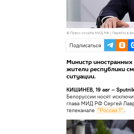
© Пресс-служба МИД РФ
/
Перейти в ф
Подписаться
Министр иностранных 
жители республики см
ситуации.
КИШИНЕВ, 19 авг – Sputni
Белоруссии носят исключи
глава МИД РФ Сергей Лавр
телеканале
"Россия 1"
.