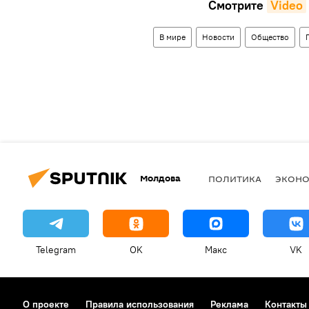
Смотрите
Video
В мире
Новости
Общество
Молдова
ПОЛИТИКА
ЭКОН
Telegram
OK
Макс
VK
О проекте
Правила использования
Реклама
Контакты