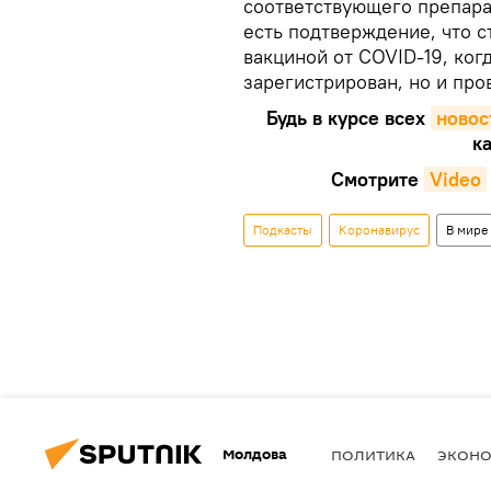
соответствующего препарат
есть подтверждение, что с
вакциной от COVID-19, ког
зарегистрирован, но и про
Будь в курсе всех
новос
ка
Смотрите
Video
Подкасты
Коронавирус
В мире
Молдова
ПОЛИТИКА
ЭКОН