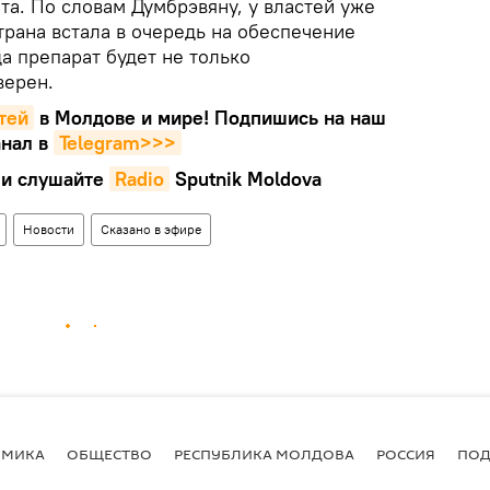
а. По словам Думбрэвяну, у властей уже
трана встала в очередь на обеспечение
да препарат будет не только
верен.
тей
в Молдове и мире! Подпишись на наш
нал в
Telegram>>>
и слушайте
Radio
Sputnik Moldova
Новости
Сказано в эфире
ОМИКА
ОБЩЕСТВО
РЕСПУБЛИКА МОЛДОВА
РОССИЯ
ПОД