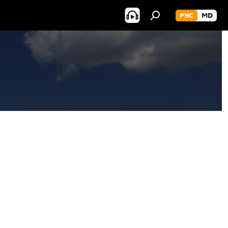
РУС
MD