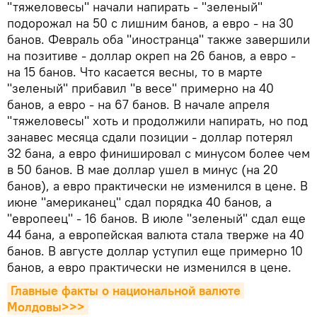
"тяжеловесы" начали напирать - "зеленый"
подорожал на 50 с лишним банов, а евро - на 30
банов. Февраль оба "иностранца" также завершили
на позитиве - доллар окреп на 26 банов, а евро -
на 15 банов. Что касается весны, то в марте
"зеленый" прибавил "в весе" примерно на 40
банов, а евро - на 67 банов. В начале апреля
"тяжеловесы" хоть и продолжили напирать, но под
занавес месяца сдали позиции - доллар потерял
32 бана, а евро финишировал с минусом более чем
в 50 банов. В мае доллар ушел в минус (на 20
банов), а евро практически не изменился в цене. В
июне "американец" сдал порядка 40 банов, а
"европеец" - 16 банов. В июле "зеленый" сдал еще
44 бана, а европейская валюта стала тверже на 40
банов. В августе доллар уступил еще примерно 10
банов, а евро практически не изменился в цене.
Главные факты о национальной валюте 
Молдовы>>>