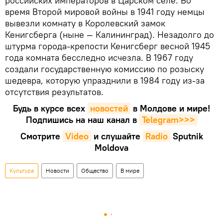
российских императоров в Царском селе. Во
время Второй мировой войны в 1941 году немцы
вывезли комнату в Королевский замок
Кенигсберга (ныне — Калининград). Незадолго до
штурма города-крепости Кенигсберг весной 1945
года комната бесследно исчезла. В 1967 году
создали государственную комиссию по розыску
шедевра, которую упразднили в 1984 году из-за
отсутствия результатов.
Будь в курсе всех
новостей
в Молдове и мире!
Подпишись на наш канал в
Telegram>>>
Смотрите
Video
и слушайте
Radio
Sputnik
Moldova
Культура
Новости
Общество
В мире