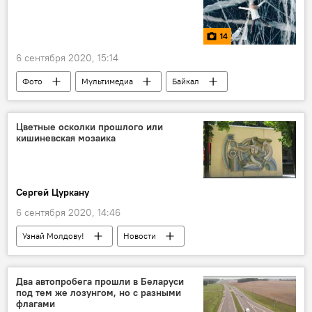
14
6 сентября 2020, 15:14
Фото
Мультимедиа
Байкал
Новости
Общество
В мире
Россия
Цветные осколки прошлого или
кишиневская мозаика
Сергей Цуркану
6 сентября 2020, 14:46
Узнай Молдову!
Новости
Общество
В Молдове
Новости Кишинева
Два автопробега прошли в Беларуси
под тем же лозунгом, но с разными
флагами