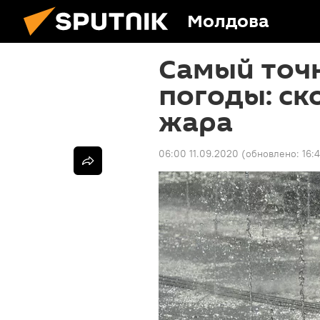
Молдова
Самый точ
погоды: ск
жара
06:00 11.09.2020
(обновлено:
16: