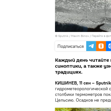
© Sputnik / Maxim Blinov
/
Перейти в фо
Подписаться
Каждый день читайте 
синоптики, а также уз
традициях.
КИШИНЕВ, 11 сен – Sputnik
гидрометеорологической сл
столбики термометров пок
Цельсию. Осадков не пред