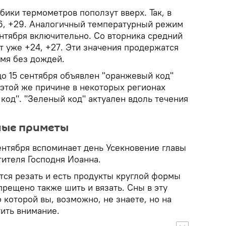
лбики термометров поползут вверх. Так, в
6, +29. Аналогичный температурный режим
ентября включительно. Со вторника средний
т уже +24, +27. Эти значения продержатся
емя без дождей.
до 15 сентября объявлен "оранжевый код"
 этой же причине в некоторых регионах
код". "Зеленый код" актуален вдоль течения
ные приметы
ентября вспоминает день Усекновение главы
тителя Господня Иоанна.
тся резать и есть продукты круглой формы
апрещено также шить и вязать. Сны в эту
о которой вы, возможно, не знаете, но на
ить внимание.