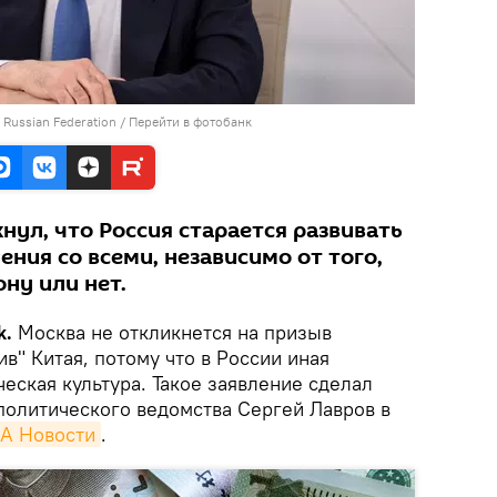
e Russian Federation
/
Перейти в фотобанк
ул, что Россия старается развивать
ния со всеми, независимо от того,
ну или нет.
k.
Москва не откликнется на призыв
в" Китая, потому что в России иная
еская культура. Такое заявление сделал
политического ведомства Сергей Лавров в
А Новости
.