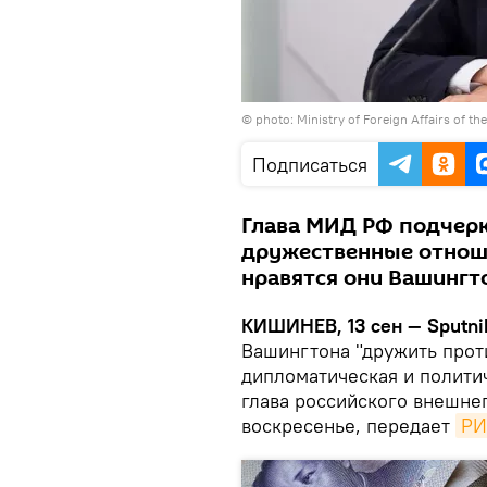
© photo: Ministry of Foreign Affairs of th
Подписаться
Глава МИД РФ подчеркн
дружественные отноше
нравятся они Вашингто
КИШИНЕВ, 13 сен — Sputni
Вашингтона "дружить проти
дипломатическая и политич
глава российского внешне
воскресенье, передает
РИ