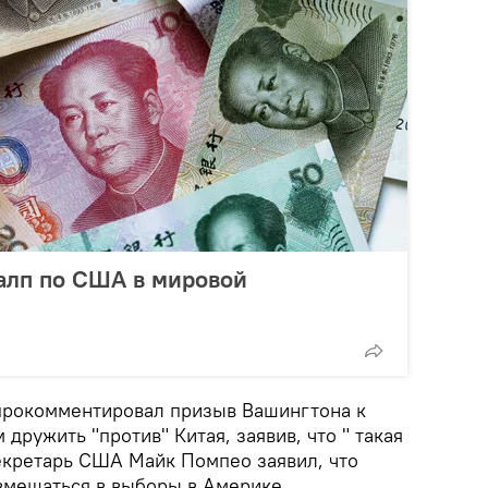
алп по США в мировой
прокомментировал призыв Вашингтона к
ружить "против" Китая, заявив, что " такая
секретарь США Майк Помпео заявил, что
вмешаться в выборы в Америке.