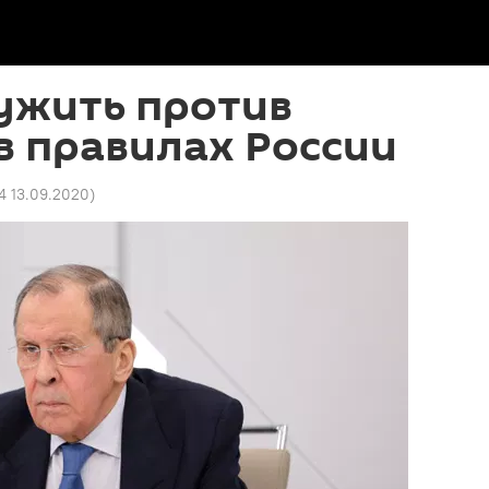
ужить против
 в правилах России
4 13.09.2020
)