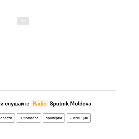
и слушайте
Radio
Sputnik Moldova
овости
В Молдове
проверки
инспекция