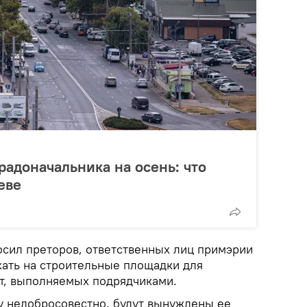
радоначальника на осень: что
еве
осил преторов, ответственных лиц примэрии
хать на строительные площадки для
т, выполняемых подрядчиками.
ту недобросовестно, будут вынуждены ее