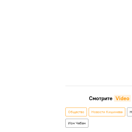
Смотрите
Video
Общество
Новости Кишинева
Н
Ион Чебан