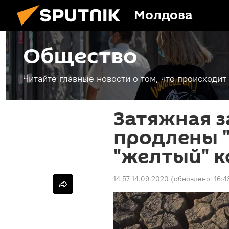
Молдова
Общество
Читайте главные новости о том, что происходи
Затяжная з
продлены 
"желтый" 
14:57 14.09.2020
(обновлено:
16:4