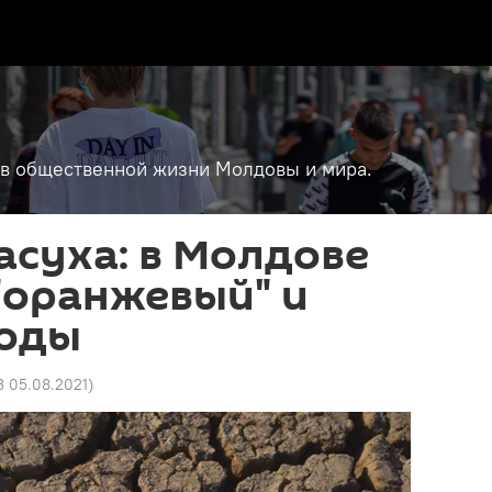
т в общественной жизни Молдовы и мира.
асуха: в Молдове
"оранжевый" и
коды
3 05.08.2021
)