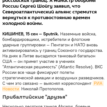
российских границ. А министр обороны
России Сергей Шойгу заявил, что
Североатлантический альянс стремится
вернуться к противостоянию времен
холодной войны.
КИШИНЕВ, 15 сен — Sputnik.
Наземные войска,
бомбардировщики, истребители и флотские
ударные группировки — Пентагон и НАТО вновь
активизировались у границ Союзного государства.
На днях в Литве высадился танковый батальон
США — он примет участие в учениях
"Атлантическая решимость" (Atlantic Resolve). ВКС
России все чаще фиксируют полеты
стратегической авиации и воздушных разведчиков.
С чем это связано — выяснял корреспондент
РИА 
Новости
Николай Протопопов.
Прибалтийские "друзья"
Несколько десятков танков Abrams, боевые