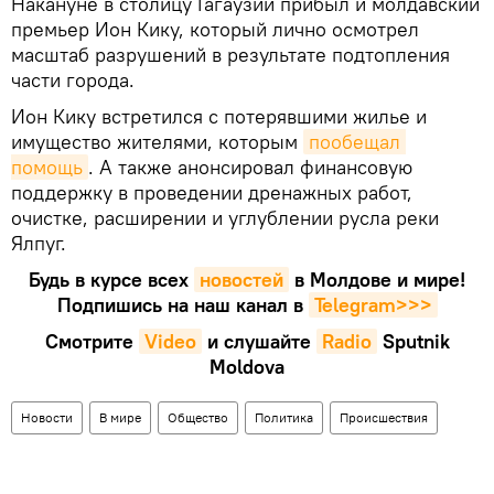
Накануне в столицу Гагаузии прибыл и молдавский
премьер Ион Кику, который лично осмотрел
масштаб разрушений в результате подтопления
части города.
Ион Кику встретился с потерявшими жилье и
имущество жителями, которым
пообещал 
помощь
. А также анонсировал финансовую
поддержку в проведении дренажных работ,
очистке, расширении и углублении русла реки
Ялпуг.
Будь в курсе всех
новостей
в Молдове и мире!
Подпишись на наш канал в
Telegram>>>
Смотрите
Video
и слушайте
Radio
Sputnik
Moldova
Новости
В мире
Общество
Политика
Происшествия