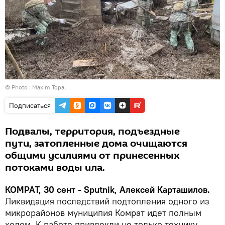
© Photo : Maxim Topal
Подписаться
Подвалы, территория, подъездные
пути, затопленные дома очищаются
общими усилиями от принесенных
потоками воды ила.
КОМРАТ, 30 сент - Sputnik, Алексей Карташилов.
Ликвидация последствий подтопления одного из
микрорайонов муниципия Комрат идет полным
ходом. К работе привлекли не только технику