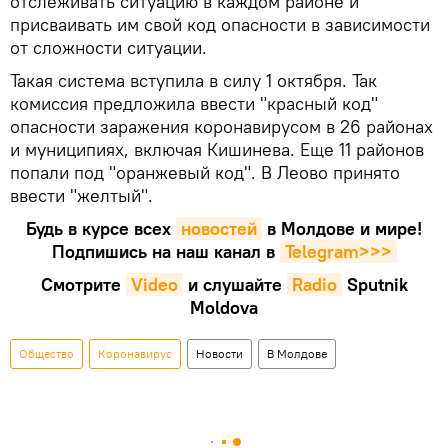
отслеживать ситуацию в каждом районе и
присваивать им свой код опасности в зависимости
от сложности ситуации.
Такая система вступила в силу 1 октября. Так
комиссия предложила ввести "красный код"
опасности заражения коронавирусом в 26 районах
и муниципиях, включая Кишинева. Еще 11 районов
попали под "оранжевый код". В Леово принято
ввести "желтый".
Будь в курсе всех
новостей
в Молдове и мире!
Подпишись на наш канал в
Telegram>>>
Смотрите
Video
и слушайте
Radio
Sputnik
Moldova
Общество
Коронавирус
Новости
В Молдове