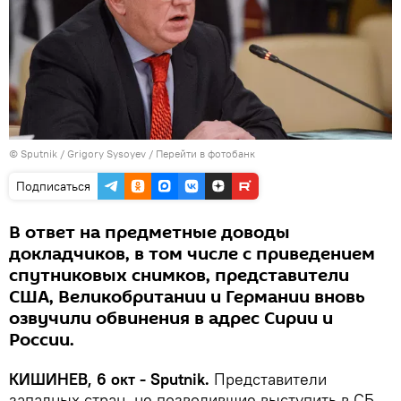
© Sputnik / Grigory Sysoyev
/
Перейти в фотобанк
Подписаться
В ответ на предметные доводы
докладчиков, в том числе с приведением
спутниковых снимков, представители
США, Великобритании и Германии вновь
озвучили обвинения в адрес Сирии и
России.
КИШИНЕВ, 6 окт - Sputnik.
Представители
западных стран, не позволившие выступить в СБ