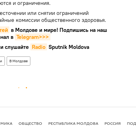
ются и ограничения.
есточении или снятии ограничений
айные комиссии общественного здоровья.
тей
в Молдове и мире! Подпишись на наш
нал в
Telegram>>>
и слушайте
Radio
Sputnik Moldova
ти
В Молдове
ОМИКА
ОБЩЕСТВО
РЕСПУБЛИКА МОЛДОВА
РОССИЯ
ПОД