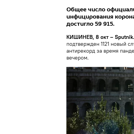
Общее число официаль
инфицирования корона
достигло 59 915.
КИШИНЕВ, 8 окт – Sputnik
подтвержден 1121 новый с
антирекорд за время панд
вечером.