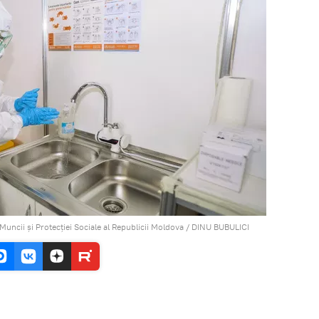
 Muncii și Protecției Sociale al Republicii Moldova / DINU BUBULICI