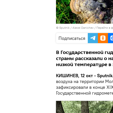
© Sputnik / Alexei Danichev
/
Перейти в 
Подписаться
В Государственной ги
страны рассказали о 
низкой температуре в 
КИШИНЕВ, 12 окт - Sputnik
воздуха на территории Мо
зафиксировали в конце XI
Государственной гидромет