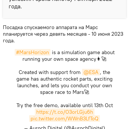
года.
Посадка спускаемого аппарата на Марс
планируется через девять месяцев - 10 июня 2023
года.
#MarsHorizon
is a simulation game about
running your own space agency👩‍🚀
Created with support from
@ESA
, the
game has authentic rocket parts, exciting
launches, and lets you conduct your own
space race to Mars🚀
Try the free demo, available until 13th Oct
https://t.co/O3orLGju6h
pic.twitter.com/WWnB3LfToQ
— Auroch Digital (@AurochDigital)