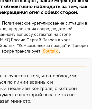
енные согласуют, какие меры должны
т объективно наблюдать за тем, как
екращения огня с обеих сторон.
. Политическое урегулирование ситуации в
жно, предложения сопредседателей
анному вопросу остаются на столе
а МИД России Сергей Лавров в ходе
putnik, "Комсомольская правда" и "Говорит
м эфире транслирует
Sputnik
.
аключается в том, что необходимо
ься по линии военных и
мый механизм контроля, о котором
кументе и который пока никто не
казал министр.