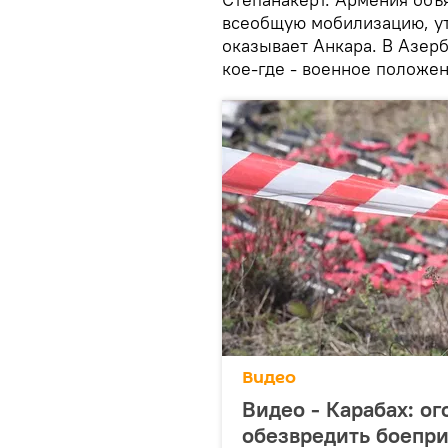
всеобщую мобилизацию, ут
оказывает Анкара. В Азер
кое-где - военное положен
Видео
Видео - Карабах: о
обезвредить боепри