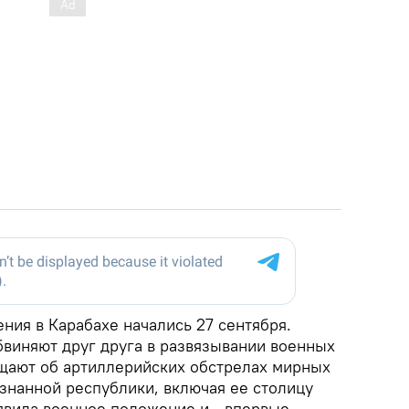
ния в Карабахе начались 27 сентября.
виняют друг друга в развязывании военных
бщают об артиллерийских обстрелах мирных
знанной республики, включая ее столицу
явила военное положение и - впервые -