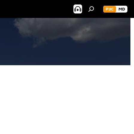
РУС
MD