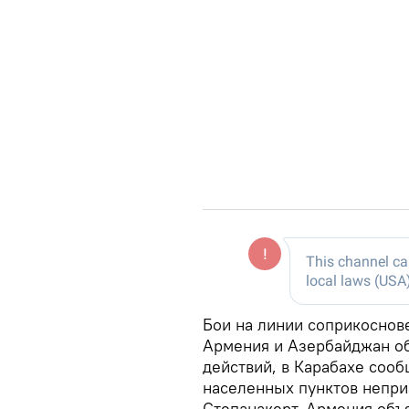
Бои на линии соприкоснове
Армения и Азербайджан об
действий, в Карабахе соо
населенных пунктов непри
Степанакерт. Армения объ