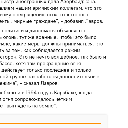
министр иностранных дела Азербайджана.
авляем нашим армянским коллегам, что это
ивому прекращению огня, от которого
екты, мирные граждане", - добавил Лавров.
а политики и дипломаты объявляют о
 огонь, тут же военные, чтобы это было
емле, какие меры должны приниматься, кто
ть за тем, как соблюдается режим
сторон. Это не нечто волшебное, так было и
бассе, хотя там прекращение огня
и действует только последнее и только
ктной группе разработаны дополнительные
жима", - сказал Лавров.
 было и в 1994 году в Карабахе, когда
 огня сопровождалось четким
дет выглядеть на земле".