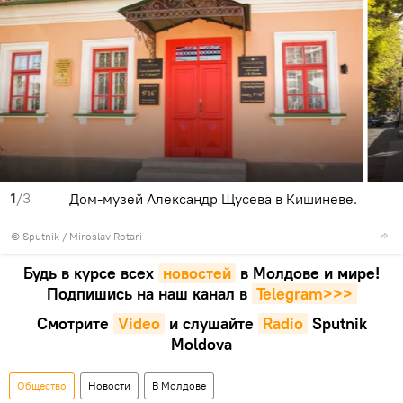
1
/3
Дом-музей Александр Щусева в Кишиневе.
© Sputnik / Miroslav Rotari
Будь в курсе всех
новостей
в Молдове и мире!
Подпишись на наш канал в
Telegram>>>
Смотрите
Video
и слушайте
Radio
Sputnik
Moldova
Общество
Новости
В Молдове