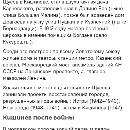
Щусев в Кишиневе, стала двухэтажная дача
Карчевского, расположенная в Долине Роз (ныне
улица Большая Малина), позже был возведен дом
Драгоева на углу улиц Пушкина и Кузнечной (ныне
Бернардацци). В 1912 году мастер построил
церковь в имении помещика Богдана (село
Кухурешты).
Среди его построек по всему Советскому союзу —
жилые дома и театры, станции метро, Казанский
вокзал, Москворецкий мост, ансамбль зданий АН
СССР на Ленинском проспекте, а, главное, —
мавзолей Ленина.
Значительное место в деятельности Щусева
занимали проекты восстановления городов,
разрушенных в годы войны: Истры (1942—1943),
Новгорода (1943—1945), затем и Кишинева (1947).
Кишинев после войны
В молдавском городе зодчий первым делом